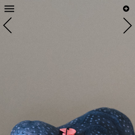
Accueil
Photos
Evénements
Ateliers
A propos
Liens
Contact