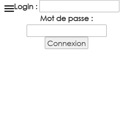
Login :
Accueil
Mot de passe :
Photos
Evénements
Ateliers
A propos
Liens
Contact